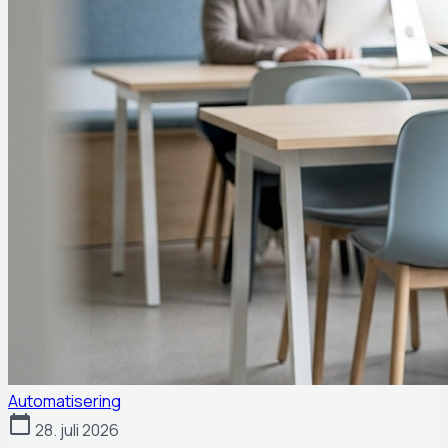
Automatisering
calendar_today
28. juli 2026