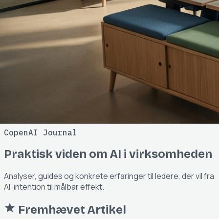
CopenAI Journal
Praktisk viden om AI i virksomheden
Analyser, guides og konkrete erfaringer til ledere, der vil fra
AI-intention til målbar effekt.
star
Fremhævet Artikel