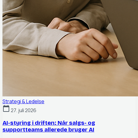
Strategi & Ledelse
calendar_today
27. juli 2026
AI-styring i driften: Når salgs- og
supportteams allerede bruger AI