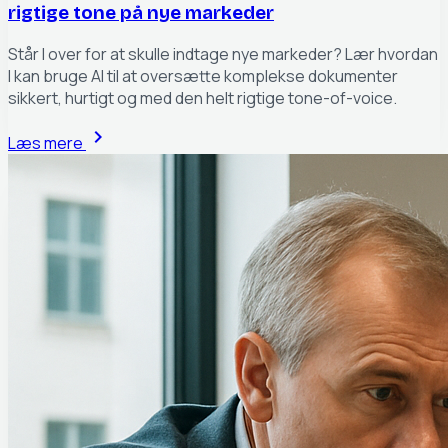
rigtige tone på nye markeder
Står I over for at skulle indtage nye markeder? Lær hvordan
I kan bruge AI til at oversætte komplekse dokumenter
sikkert, hurtigt og med den helt rigtige tone-of-voice.
chevron_right
Læs mere