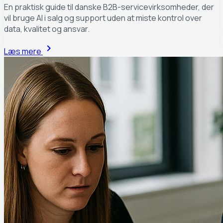
En praktisk guide til danske B2B-servicevirksomheder, der
vil bruge AI i salg og support uden at miste kontrol over
data, kvalitet og ansvar.
chevron_right
Læs mere