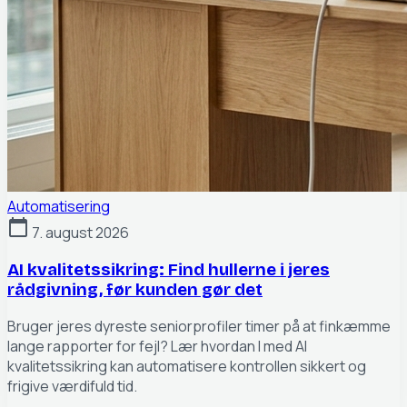
Automatisering
calendar_today
7. august 2026
AI kvalitetssikring: Find hullerne i jeres
rådgivning, før kunden gør det
Bruger jeres dyreste seniorprofiler timer på at finkæmme
lange rapporter for fejl? Lær hvordan I med AI
kvalitetssikring kan automatisere kontrollen sikkert og
frigive værdifuld tid.