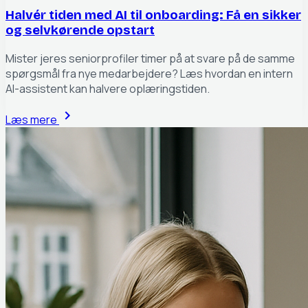
Halvér tiden med AI til onboarding: Få en sikker
og selvkørende opstart
Mister jeres seniorprofiler timer på at svare på de samme
spørgsmål fra nye medarbejdere? Læs hvordan en intern
AI-assistent kan halvere oplæringstiden.
chevron_right
Læs mere