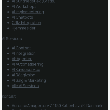
AI Sundhedstjek (Gratis)
AI Workshops
AI Implementering
AI Chatbots
CRM Integration
Hjemmesider
AI Services
AI Chatbot
AI Integration
AI-Agenter
AI Automatisering
AI Kundeservice
AI Rådgivning
AI Salg & Marketing
Alle AI Services
Kontakt
Adresse
Amagertorv 7, 1150 København K, Danmark