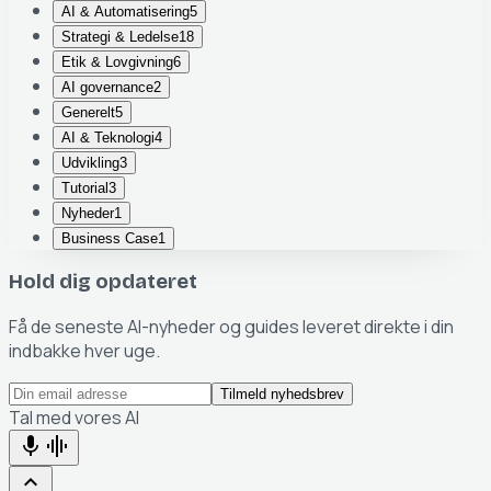
AI & Automatisering
5
Strategi & Ledelse
18
Etik & Lovgivning
6
AI governance
2
Generelt
5
AI & Teknologi
4
Udvikling
3
Tutorial
3
Nyheder
1
Business Case
1
Hold dig opdateret
Få de seneste AI-nyheder og guides leveret direkte i din
indbakke hver uge.
Tilmeld nyhedsbrev
Tal med vores AI
mic
graphic_eq
keyboard_arrow_up