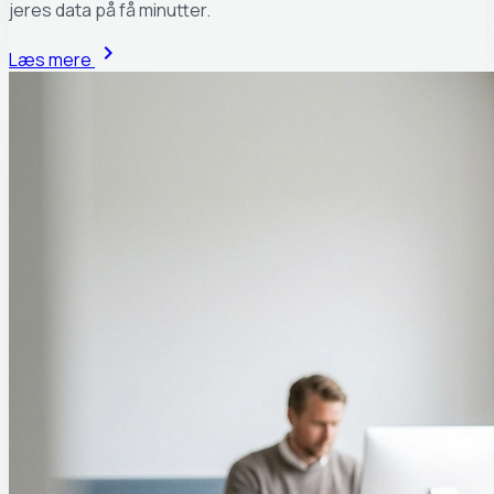
jeres data på få minutter.
chevron_right
Læs mere