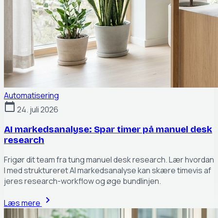
Automatisering
calendar_today
24. juli 2026
AI markedsanalyse: Spar timer på manuel desk
research
Frigør dit team fra tung manuel desk research. Lær hvordan
I med struktureret AI markedsanalyse kan skære timevis af
jeres research-workflow og øge bundlinjen.
chevron_right
Læs mere