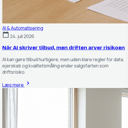
AI & Automatisering
calendar_today
24. juli 2026
Når AI skriver tilbud, men driften arver risikoen
AI kan gøre tilbud hurtigere, men uden klare regler for data,
ejerskab og kvalitetsmåling ender salgsfarten som
driftsrisiko.
chevron_right
Læs mere