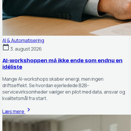
AI & Automatisering
calendar_today
3. august 2026
AI-workshoppen må ikke ende som endnu en
idéliste
Mange AI-workshops skaber energi, men ingen
driftseffekt. Se hvordan ejerledede B2B-
servicevirksomheder vælger en pilot med data, ansvar og
kvalitetsmål fra start.
chevron_right
Læs mere