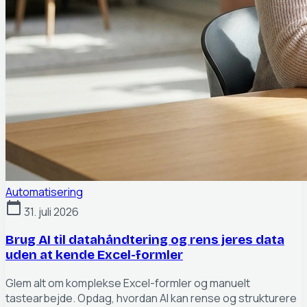
Automatisering
calendar_today
31. juli 2026
Brug AI til datahåndtering og rens jeres data
uden at kende Excel-formler
Glem alt om komplekse Excel-formler og manuelt
tastearbejde. Opdag, hvordan AI kan rense og strukturere