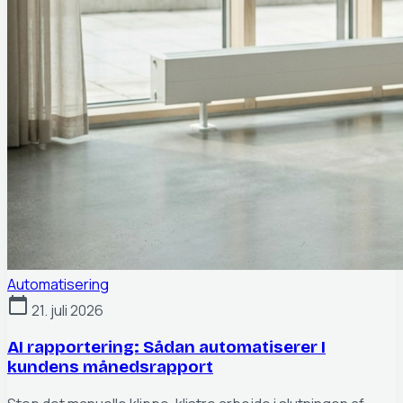
Automatisering
calendar_today
21. juli 2026
AI rapportering: Sådan automatiserer I
kundens månedsrapport