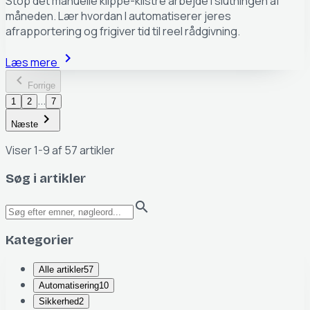
Stop det manuelle klippe-klistre arbejde i slutningen af
måneden. Lær hvordan I automatiserer jeres
afrapportering og frigiver tid til reel rådgivning.
chevron_right
Læs mere
chevron_left
Forrige
...
1
2
7
chevron_right
Næste
Viser
1
-
9
af
57
artikler
Søg i artikler
search
Kategorier
Alle artikler
57
Automatisering
10
Sikkerhed
2