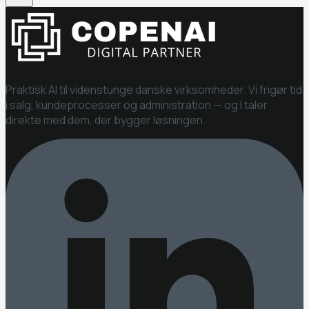
Praktisk AI til videnstunge danske virksomheder. Vi frigør tid
i salg, kundeprocesser og administration — og I taler
direkte med dem, der bygger løsningen.