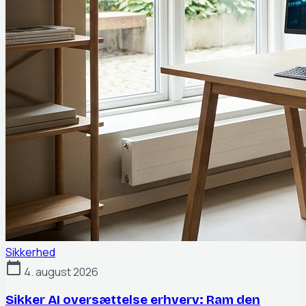
Sikkerhed
calendar_today
4. august 2026
Sikker AI oversættelse erhverv: Ram den