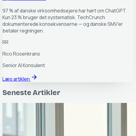
97 % af danske virksomhedsejere har hørt om ChatGPT.
Kun 23 % bruger det systematisk. TechCrunch
dokumenterede konsekvenserne — og danske SMV'er
betaler regningen.
RR
Rico Rosenkrans
Senior AI Konsulent
arrow_forward
Læs artiklen
Seneste Artikler